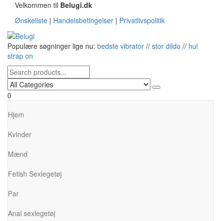
Skip
Velkommen til
Belugi.dk
to
Ønskeliste
|
Handelsbetingelser
|
Privatlivspolitik
the
content
Belugi
Populære søgninger lige nu:
bedste vibrator
//
stor dildo
//
hul
strap on
0
Hjem
Kvinder
Mænd
Fetish Sexlegetøj
Par
Anal sexlegetøj