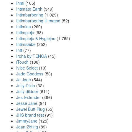
Inmi
(105)
Intimate Earth
(349)
Intimbarbering
(1.029)
Intimbarbering til mænd
(52)
Intimina
(269)
Intimpleje
(98)
Intimpleje & Hygiejne
(1.765)
Intimsæbe
(252)
Intt
(77)
Iroha by TENGA
(45)
iTouch
(186)
Ivibe Select
(10)
Jade Goddess
(56)
Je Joue
(544)
Jelly Dildo
(32)
Jelly dildoer
(611)
Jes-Extender
(496)
Jesse Jane
(94)
Jewel Butt Plug
(55)
JHS brand test
(91)
JimmyJane
(125)
Joan Ørting
(89)