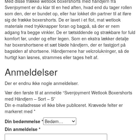
Med disse frække wetlook boxershorts med håndjern fra
Svenjoyment er du klar til en hed aften, hvad end du tager rollen
som den, der er bundet op, eller har lokket din partner til at iføre
sig de frække boxershorts. De er lavet i et flot, mat wetlook
materiale med trykknapper foran og bagpå, så der er nem
adgang fra begge vinkler. De er tætsiddende og strækbare for fuld
komfort før, under og efter legen. Som en ekstra lækker detalje
har boxershortsene et sæt bløde håndjern, der er fastgjort på
bagsiden af shortsene. Håndjernene har velcrolukninger, så de
hurtigt kan løsnes, strammes eller tages helt af.
Anmeldelser
Der er endnu ikke nogle anmeldelser.
Vær den første til at anmelde “Svenjoyment Wetlook Boxershorts
med Håndjern – Sort – S”
Din e-mailadresse vil ikke blive publiceret.
Krævede felter er
markeret med
*
Din bedømmelse
*
Din anmeldelse
*