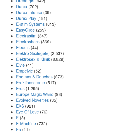
Dreamgirl
(942)
Durex
(702)
Durex Intense
(39)
Durex Play
(181)
E-stim Systems
(813)
EasyGlide
(259)
Electrastim
(347)
Electroshock
(369)
Eleeels
(44)
Elektro Sexlegetøj
(2.537)
Elektrosex & Klinik
(8.829)
Elvie
(41)
Empelvic
(52)
Enemas & Douches
(673)
Erektionscreme
(517)
Eros
(1.295)
Europe Magic Wand
(93)
Evolved Novelties
(35)
EXS
(921)
Eye Of Love
(76)
F
(3)
F-Machine
(732)
Fa
(11)