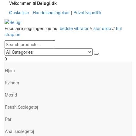
Skip
Velkommen til
Belugi.dk
to
Ønskeliste
|
Handelsbetingelser
|
Privatlivspolitik
the
content
Belugi
Populære søgninger lige nu:
bedste vibrator
//
stor dildo
//
hul
strap on
0
Hjem
Kvinder
Mænd
Fetish Sexlegetøj
Par
Anal sexlegetøj