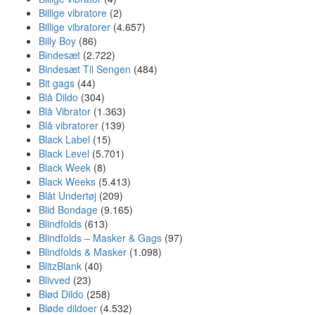
Billige vibratore
(2)
Billige vibratorer
(4.657)
Billy Boy
(86)
Bindesæt
(2.722)
Bindesæt Til Sengen
(484)
Bit gags
(44)
Blå Dildo
(304)
Blå Vibrator
(1.363)
Blå vibratorer
(139)
Black Label
(15)
Black Level
(5.701)
Black Week
(8)
Black Weeks
(5.413)
Blåt Undertøj
(209)
Blid Bondage
(9.165)
Blindfolds
(613)
Blindfolds – Masker & Gags
(97)
Blindfolds & Masker
(1.098)
BlitzBlank
(40)
Blivved
(23)
Blød Dildo
(258)
Bløde dildoer
(4.532)