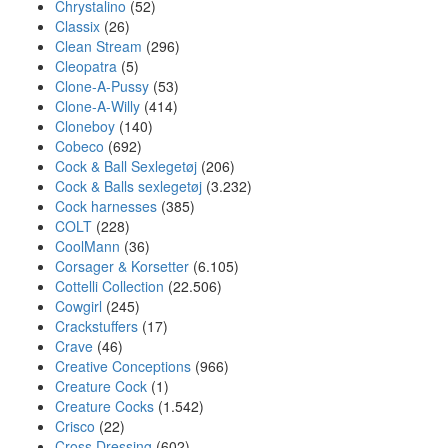
Chrystalino
(52)
Classix
(26)
Clean Stream
(296)
Cleopatra
(5)
Clone-A-Pussy
(53)
Clone-A-Willy
(414)
Cloneboy
(140)
Cobeco
(692)
Cock & Ball Sexlegetøj
(206)
Cock & Balls sexlegetøj
(3.232)
Cock harnesses
(385)
COLT
(228)
CoolMann
(36)
Corsager & Korsetter
(6.105)
Cottelli Collection
(22.506)
Cowgirl
(245)
Crackstuffers
(17)
Crave
(46)
Creative Conceptions
(966)
Creature Cock
(1)
Creature Cocks
(1.542)
Crisco
(22)
Cross Dressing
(602)