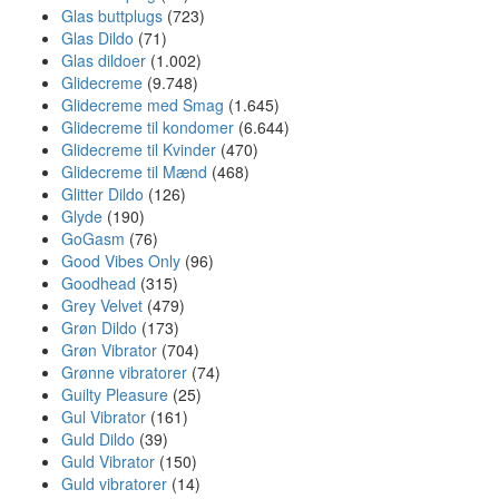
Glas buttplugs
(723)
Glas Dildo
(71)
Glas dildoer
(1.002)
Glidecreme
(9.748)
Glidecreme med Smag
(1.645)
Glidecreme til kondomer
(6.644)
Glidecreme til Kvinder
(470)
Glidecreme til Mænd
(468)
Glitter Dildo
(126)
Glyde
(190)
GoGasm
(76)
Good Vibes Only
(96)
Goodhead
(315)
Grey Velvet
(479)
Grøn Dildo
(173)
Grøn Vibrator
(704)
Grønne vibratorer
(74)
Guilty Pleasure
(25)
Gul Vibrator
(161)
Guld Dildo
(39)
Guld Vibrator
(150)
Guld vibratorer
(14)