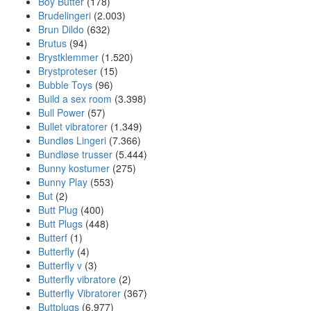
Boy Butter
(178)
Brudelingeri
(2.003)
Brun Dildo
(632)
Brutus
(94)
Brystklemmer
(1.520)
Brystproteser
(15)
Bubble Toys
(96)
Build a sex room
(3.398)
Bull Power
(57)
Bullet vibratorer
(1.349)
Bundløs Lingeri
(7.366)
Bundløse trusser
(5.444)
Bunny kostumer
(275)
Bunny Play
(553)
But
(2)
Butt Plug
(400)
Butt Plugs
(448)
Butterf
(1)
Butterfly
(4)
Butterfly v
(3)
Butterfly vibratore
(2)
Butterfly Vibratorer
(367)
Buttplugs
(6.977)