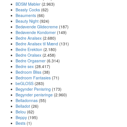
BDSM Møbler
(2.963)
Beasty Cocks
(62)
Beauments
(66)
Beauty Night
(924)
Bedøvende Glidecreme
(187)
Bedøvende Kondomer
(149)
Bedre Analsex
(2.680)
Bedre Analsex til Mænd
(131)
Bedre Erektion
(2.180)
Bedre Oralsex
(2.458)
Bedre Orgasmer
(6.314)
Bedre sex
(28.417)
Bedroom Bliss
(38)
Bedroom Fantasies
(71)
beGLOSS
(283)
Begynder Penisring
(173)
Begynder penisringe
(2.960)
Belladonnas
(55)
Belladot
(26)
Belou
(62)
Beppy
(195)
Bests
(1)