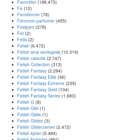
Favoritter
(188.473)
Fe
(12)
Femidomer
(78)
Feromon parfumer
(455)
Festpynt
(278)
Fet
(2)
Fetis
(2)
Fetish
(6.472)
Fetish anal sexlegetøj
(10.319)
Fetish catsuits
(2.747)
Fetish Collection
(313)
Fetish Fantasy
(2.294)
Fetish Fantasy Elite
(36)
Fetish Fantasy Extreme
(239)
Fetish Fantasy Gold
(104)
Fetish Fantasy Series
(1.683)
Fetish G
(8)
Fetish Glid
(1)
Fetish Glide
(1)
Fetish Glidec
(3)
Fetish Glidecremer
(2.472)
Fetish kjoler
(5.484)
Fetish Nyheder
(891)