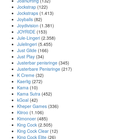
JoanØrting
(132)
Jockstrap
(122)
Jockstraps
(1.413)
Joyballs
(82)
Joydivision
(1.381)
JOYRIDE
(153)
Jule-Lingeri
(2.358)
Julelingeri
(5.455)
Just Glide
(166)
Just Play
(34)
Justerbar penisringe
(345)
Justerbare Penisringe
(217)
K Creme
(32)
Kaerlig
(272)
Kama
(10)
Kama Sutra
(452)
kGoal
(42)
Kheper Games
(336)
Kiiroo
(1.106)
Kimonoer
(485)
King Cock
(2.505)
King Cock Clear
(12)
King Cock Elite
(26)