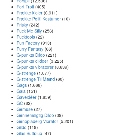
Forspil
(12.536)
Fort Troff
(405)
Frække kjoler
(6.911)
Frække Politi Kostumer
(10)
Frisky
(242)
Fuck Me Silly
(256)
Fucktools
(22)
Fun Factory
(913)
Furry Fantasy
(66)
G-punkts Dildo
(221)
G-punkts dildoer
(3.225)
G-punkts vibratorer
(8.639)
G-strenge
(1.077)
G-strenge Til Mænd
(60)
Gags
(1.668)
Gaia
(151)
Gaveidéer
(1.859)
GC
(82)
Gemüse
(27)
Gennemsigtig Dildo
(39)
Genopladelig Vibrator
(5.201)
Gildo
(119)
Glas Buttplug
(47)