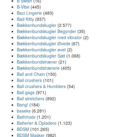
B Swish
(16)
B-Vibe
(445)
Baci Lingerie
(483)
Bad Kitty
(937)
Bækkenbundskugler
(2.577)
Bækkenbundskugler Begynder
(35)
Bækkenbundskugler med vibrator
(2)
Bækkenbundskugler Øvede
(67)
Bækkenbundskugler øvet
(2)
Bækkenbundskugler Sæt
(1.068)
Bækkenbundstræner
(21)
Bækkenbundstrænere
(405)
Ball and Chain
(150)
Ball crushers
(101)
Ball crushers & Humblers
(54)
Ball gags
(971)
Ball stretchers
(892)
Bang!
(184)
baseks
(6.281)
Bathmate
(1.201)
Batterier & Opladere
(1.123)
BDSM
(101.265)
BDSM Masker
(982)