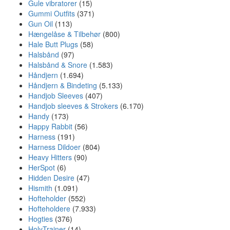
Gule vibratorer
(15)
Gummi Outfits
(371)
Gun Oil
(113)
Hængelåse & Tilbehør
(800)
Hale Butt Plugs
(58)
Halsbånd
(97)
Halsbånd & Snore
(1.583)
Håndjern
(1.694)
Håndjern & Bindeting
(5.133)
Handjob Sleeves
(407)
Handjob sleeves & Strokers
(6.170)
Handy
(173)
Happy Rabbit
(56)
Harness
(191)
Harness Dildoer
(804)
Heavy Hitters
(90)
HerSpot
(6)
Hidden Desire
(47)
Hismith
(1.091)
Hofteholder
(552)
Hofteholdere
(7.933)
Hogties
(376)
HolyTrainer
(14)